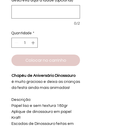
descreva aqui a idade (opcional)
0/2
Quantidade
*
Colocar no carrinho
Chapéu de Aniversário Dinossauro
é
muito
gracioso e deixa as crianças
da festa ainda mais animadas!
Descrição:
Papel liso e sem textura 180gr
Aplique de dinossauro em papel
Kraft
Escadas de Dinossauro feitas em