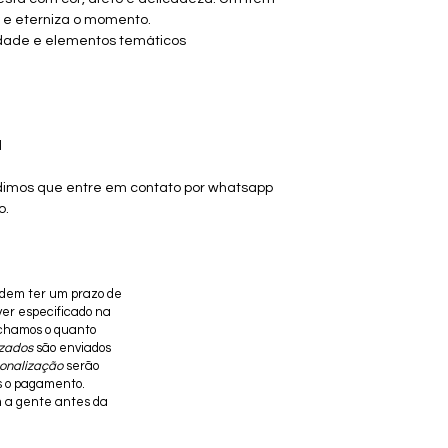
 e eterniza o momento.
dade e elementos temáticos
l
dimos que entre em contato por whatsapp
o.
dem ter um prazo de
iver especificado na
achamos o quanto
izados
são enviados
sonalização
serão
s o pagamento.
 a gente antes da