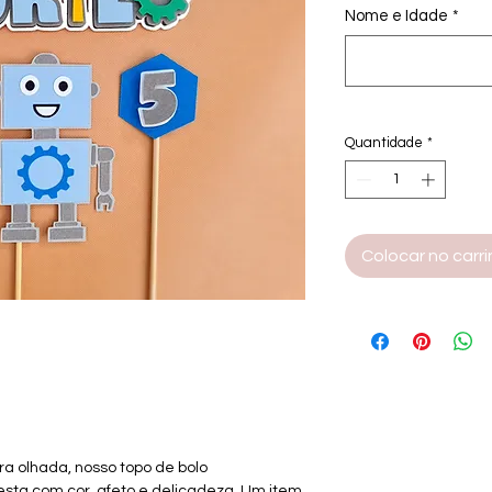
Nome e Idade
*
Quantidade
*
Colocar no carr
ra olhada, nosso topo de bolo
esta com cor, afeto e delicadeza. Um item