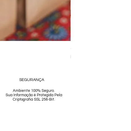
Coleção Essência • Presen
Preço
R$ 386,00
SEGURANÇA
Ambiente 100% Seguro.
Sua Informação é Protegida Pela
Criptografia SSL 256-Bit.