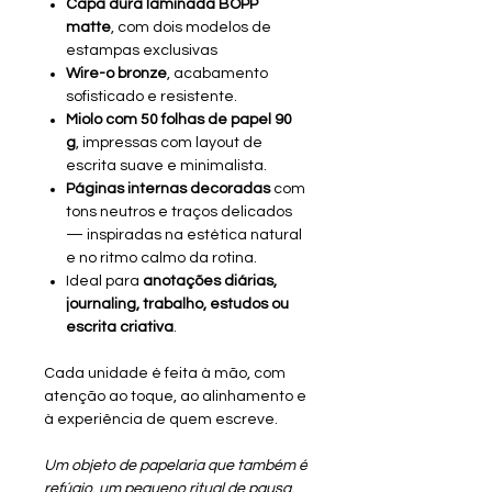
Capa dura laminada BOPP
matte
, com dois modelos de
estampas exclusivas
Wire-o bronze
, acabamento
sofisticado e resistente.
Miolo com 50 folhas de papel 90
g
, impressas com layout de
escrita suave e minimalista.
Páginas internas decoradas
com
tons neutros e traços delicados
— inspiradas na estética natural
e no ritmo calmo da rotina.
Ideal para
anotações diárias,
journaling, trabalho, estudos ou
escrita criativa
.
Cada unidade é feita à mão, com
atenção ao toque, ao alinhamento e
à experiência de quem escreve.
Um objeto de papelaria que também é
refúgio, um pequeno ritual de pausa,